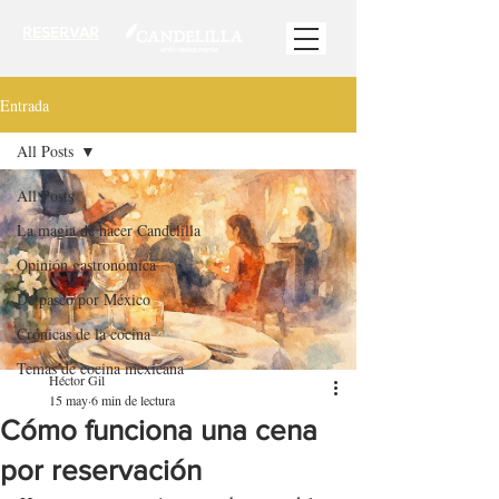
RESERVAR
Entrada
All Posts
All Posts
La magia de hacer Candelilla
Opinión gastronómica
De paseo por México
Crónicas de la cocina
Temas de cocina mexicana
Héctor Gil
15 may
6 min de lectura
Cómo funciona una cena
por reservación