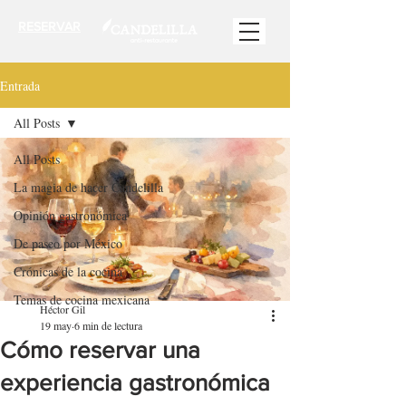
RESERVAR
Entrada
All Posts
All Posts
La magia de hacer Candelilla
Opinión gastronómica
De paseo por México
Crónicas de la cocina
Temas de cocina mexicana
Héctor Gil
19 may
6 min de lectura
Cómo reservar una
experiencia gastronómica