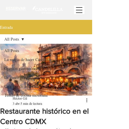
RESERVAR
Entrada
All Posts
All Posts
La magia de hacer Candelilla
Opinión gastronómica
De paseo por México
Crónicas de la cocina
Temas de cocina mexicana
Héctor Gil
3 abr
5 min de lectura
Restaurante histórico en el
Centro CDMX