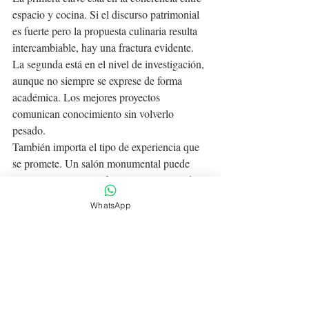
espacio y cocina. Si el discurso patrimonial 
es fuerte pero la propuesta culinaria resulta 
intercambiable, hay una fractura evidente. 
La segunda está en el nivel de investigación, 
aunque no siempre se exprese de forma 
académica. Los mejores proyectos 
comunican conocimiento sin volverlo 
pesado.
También importa el tipo de experiencia que 
se promete. Un salón monumental puede 
impresionar, pero un formato íntimo puede 
ofrecer una lectura más precisa y personal 
WhatsApp
del patrimonio. No hay una sola respuesta 
correcta. Depende de la ocasión, del grado 
de inmersión que se busque y del valor que 
cada comensal conceda al silencio, la 
explicación y el tempo.
Para quienes privilegian la cocina mexicana 