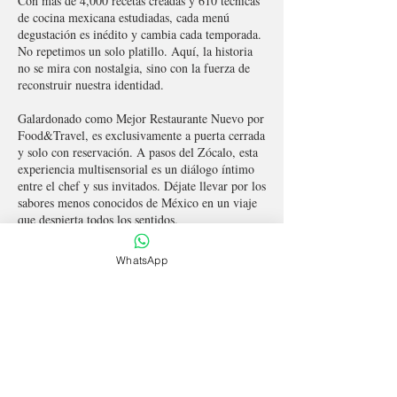
Con más de 4,000 recetas creadas y 610 técnicas
de cocina mexicana estudiadas, cada menú
degustación es inédito y cambia cada temporada.
No repetimos un solo platillo. Aquí, la historia
no se mira con nostalgia, sino con la fuerza de
reconstruir nuestra identidad.
Galardonado como Mejor Restaurante Nuevo por
Food&Travel, es exclusivamente a puerta cerrada
y solo con reservación. A pasos del Zócalo, esta
experiencia multisensorial es un diálogo íntimo
entre el chef y sus invitados. Déjate llevar por los
sabores menos conocidos de México en un viaje
que despierta todos los sentidos.
El concepto funciona solo bajo reservación, es
WhatsApp
por menú degustación desde 3 tiempos hasta 7
tiempos.
Calle Tacuba 92, Centro Histórico, CDMX.
México