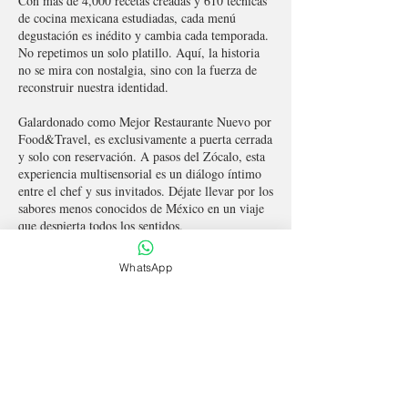
Con más de 4,000 recetas creadas y 610 técnicas
de cocina mexicana estudiadas, cada menú
degustación es inédito y cambia cada temporada.
No repetimos un solo platillo. Aquí, la historia
no se mira con nostalgia, sino con la fuerza de
reconstruir nuestra identidad.
Galardonado como Mejor Restaurante Nuevo por
Food&Travel, es exclusivamente a puerta cerrada
y solo con reservación. A pasos del Zócalo, esta
experiencia multisensorial es un diálogo íntimo
entre el chef y sus invitados. Déjate llevar por los
sabores menos conocidos de México en un viaje
que despierta todos los sentidos.
El concepto funciona solo bajo reservación, es
WhatsApp
por menú degustación desde 3 tiempos hasta 7
tiempos.
Calle Tacuba 92, Centro Histórico, CDMX.
México