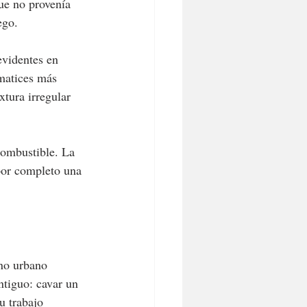
ue no provenía 
ego.
evidentes en 
 matices más 
tura irregular 
combustible. La 
por completo una 
rno urbano 
ntiguo: cavar un 
u trabajo 