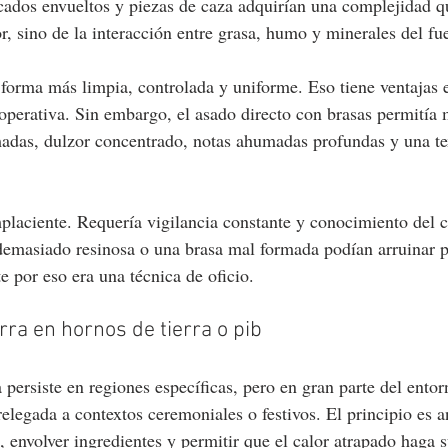
cados envueltos y piezas de caza adquirían una complejidad q
or, sino de la interacción entre grasa, humo y minerales del fu
 forma más limpia, controlada y uniforme. Eso tiene ventajas 
 operativa. Sin embargo, el asado directo con brasas permitía
das, dulzor concentrado, notas ahumadas profundas y una tex
laciente. Requería vigilancia constante y conocimiento del 
demasiado resinosa o una brasa mal formada podían arruinar 
e por eso era una técnica de oficio.
erra en hornos de tierra o pib
 persiste en regiones específicas, pero en gran parte del ento
legada a contextos ceremoniales o festivos. El principio es a
, envolver ingredientes y permitir que el calor atrapado haga s