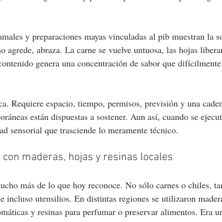
amales y preparaciones mayas vinculadas al pib muestran la so
o agrede, abraza. La carne se vuelve untuosa, las hojas libera
contenido genera una concentración de sabor que difícilmente 
ica. Requiere espacio, tiempo, permisos, previsión y una caden
ráneas están dispuestas a sostener. Aun así, cuando se ejecut
d sensorial que trasciende lo meramente técnico.
 con maderas, hojas y resinas locales
ho más de lo que hoy reconoce. No sólo carnes o chiles, ta
 e incluso utensilios. En distintas regiones se utilizaron mader
omáticas y resinas para perfumar o preservar alimentos. Era un