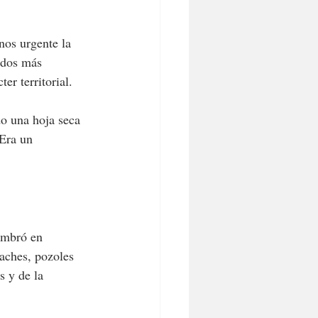
nos urgente la 
ados más 
er territorial.
o una hoja seca 
Era un 
ombró en 
aches, pozoles 
 y de la 