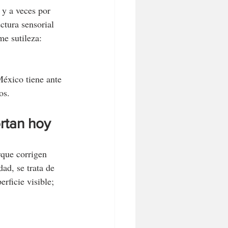
 y a veces por 
ctura sensorial 
e sutileza: 
México tiene ante 
os.
rtan hoy
rque corrigen 
ad, se trata de 
erficie visible; 